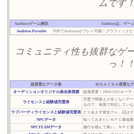
ムです
Auditionゲーム解説
Auditionは、
Audition Portable
PSPでAuditionがプレイ可能！グラフィ
コミュニティ性も抜群なゲ
っ！
超貴重なデータ集
めちゃくちゃ貴重な
オーディションオリジナル曲全曲視聴
超激貴重！2004/10のオ
完璧で間違えが全くないデー
ライセンスと経験値完璧表
るので、各国で対応していな
ラブパーティライセンスと経験値完璧表
とりあえず彼女クレ。話はそ
NPCデータ
知っておきたいＮＰＣ最低限
NPCTEAMデータ
修行を積んで来い。ＮＰＣ達