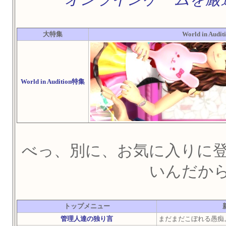
大特集
World in A
World in Audition特集
べっ、別に、お気に入りに
いんだか
トップメニュー
管理人達の独り言
まだまだこぼれる愚痴