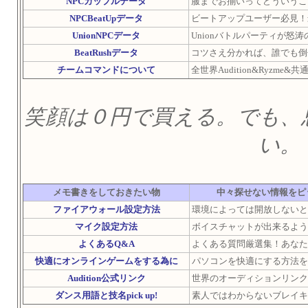
NPCカップルデータ
服までお揃いってどういうこ
NPCBeatUpデータ
ビートアップユーザー必見！
UnionNPCデータ
Unionバトルパーティが怒涛
BeatRushデータ
コツさえ分かれば、誰でも倒
チームコマンドについて
全世界Audition&Ryzm
笑顔は０円で買える。でも、
い。
メモ書きをしておきたい物
中々探せない情報をピッ
ファイアウォール設定方法
環境によっては開放しないと
マイク設定方法
ボイスチャットが出来るように
よくあるQ&A
よくある質問厳選集！あなた
快適にオンラインゲームをする為に
パソコンを快適にする方法を
Audition公式リンク
世界のオーディションリンク
ダンス用語と技名pick up!
素人ではわからないブレイ