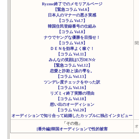
Ryzme終了でのメモリアルページ
【緊急コラム Vol.6】
日本人のマナーの悪さ実感
【コラム Vol.7】
韓国住民登録番号の仕組み
【コラム Vol.8】
ナウでヤングな優勝を目指せ！
【コラム Vol.9】
聞
ＤＥＮを効率よく稼ぐ！
【コラム Vol.11】
みんなの笑顔は5万DEN☆
【緊急コラム Vol.12】
恋愛と詐欺と涙の雫を。
【コラム Vol.13】
ツンデレ度チェックをやった訳
【コラム Vol.16】
リズミィ終了実際の理由
【コラム Vol.18】
想い出のオーディション
【コラム Vol.20】
オーディションで知り合って結婚したカップルに独占インタビュー
「その他」
オ
[番外編]韓国オーディションで性的被害