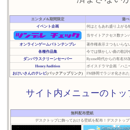
エンタメ&期間限定
遊べ
イベント企画
何はともあれ盛り上がる
当サイトアクセス数ナン
オンラインゲームバトンテンプレ
著作権表示２つもいらな
各種作品集
今では懐かしい曲の歌詞
ダンパラスクリーンセーバー
Ryzme時代からの有名S
HoneyAudition
ボイスドラマ企画「ハニ
おけいさんのテレビ
(バックアップリンク)
FM静岡でラジオ化された
サイト内メニューのトッ
無料配布壁紙
デスクトップに飾っておける壁紙を配布！デスクトップ