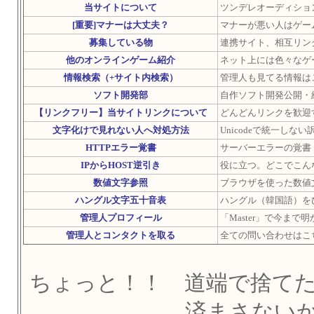
当サイトについて
ツンデレオーディショ
[重要]マナーは大丈夫？
マナーが悪い人はゲー
募集している物
連携サイト、相互リン
他のオンラインゲーム紹介
ネット上には色々なゲ
情報検索（+サイト内検索）
管理人も見てる情報は
ソフト開発部
自作ソフト開発公開・
【リンクフリー】当サイトリンクについて
どんどんリンクを歓迎
文字化けで見れない人へ対処方法
Unicodeで統一し
HTTPエラー覚書
サーバーエラーの覚書
IPからHOST逆引き
役に立つ。どこでこん
数値文字参照
ブラウザを使った数値
ハングル文字五十音表
ハングル（韓国語）を
管理人プロフィール
「Master」で今ま
管理人とコンタクトを取る
全ての問い合わせはこ
ちょっと！！ 道端で捨て
済まさない