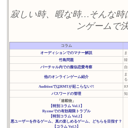
寂しい時、暇な時…そんな時
ンゲームで
コラム
オーディションでのマナー解説
ま
竹島問題
韓
バーチャル内での擬似恋愛考察
自
ま
他のオンラインゲーム紹介
る
AuditionではRMTが起こらない?!
R
パスワードの管理
知
「連載物」
【特別コラム Vol.1】
Ryzmeでの有効期限トラブル
【特別コラム Vol.2】
悪ユーザーを作るゲーム、真の楽しめるゲーム、どちらを目指す？
【コラム Vol.5】