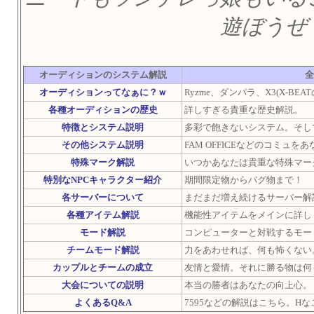
遊ぼうぜ
オーディションのシステム解説
全
オーディションってなぁに？ｗ
Ryzme、ダンパラ、X3(X-BE
各種オーディションの歴史
詳しすぎる貴重な歴史解説。
特徴とシステム説明
多彩で飽きないシステム。そし
その他システム説明
FAM OFFICEなどのコミュを
特殊マーク解説
いつかあなたは貴重な特殊マー
特別なNPCキャラクター紹介
期間限定物からバグ物まで！
各サーバーについて
まだまだ増え続けるサーバー解
各種アイテム解説
機能性アイテムをメインに詳し
モード解説
コンピューターと対戦するモー
チームモード解説
力をあわせれば、何も怖くない
カップルとチームの成立
友情と愛情。それに勝る物は何
大会についての説明
本当の勝者はあなたの向上心。
よくあるQ&A
7595などの解説はこちら。H