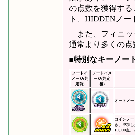
の点数を獲得する
ト、HIDDENノ
また、フィニッ
通常より多くの点
■特別なキーノー
ノートイ
ノートイメ
メージ(判
ージ(判定
定前)
後)
オートノー
コインノー
き、成功し
10,000点、2