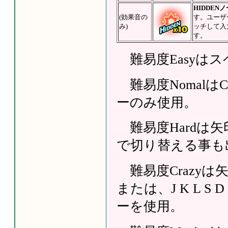
HIDDEN
(効果音の
す。ユーザ
み)
ッチして入
す。
難易度Easyは
難易度Nomalは
ーのみ使用。
難易度Hardは矢
で切り替える事も
難易度Crazy
または、J K L 
ーを使用。