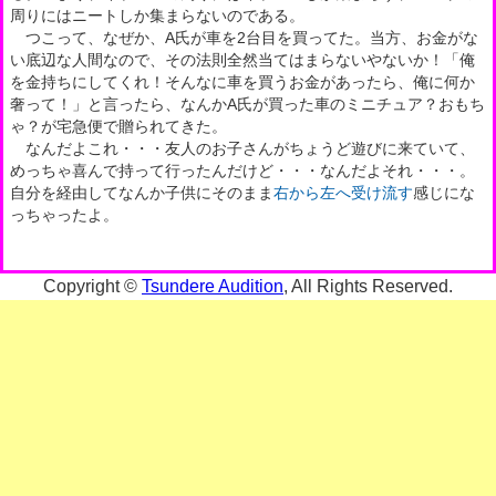
周りにはニートしか集まらないのである。
つこって、なぜか、A氏が車を2台目を買ってた。当方、お金がな
い底辺な人間なので、その法則全然当てはまらないやないか！「俺
を金持ちにしてくれ！そんなに車を買うお金があったら、俺に何か
奢って！」と言ったら、なんかA氏が買った車のミニチュア？おもち
ゃ？が宅急便で贈られてきた。
なんだよこれ・・・友人のお子さんがちょうど遊びに来ていて、
めっちゃ喜んで持って行ったんだけど・・・なんだよそれ・・・。
自分を経由してなんか子供にそのまま
右から左へ受け流す
感じにな
っちゃったよ。
Copyright ©
Tsundere Audition
, All Rights Reserved.