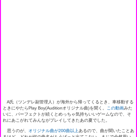
A氏（ツンデレ副管理人）が海外から帰ってくるとき、車移動する
ときにやたらPlay Boy(Auditionオリジナル曲)を聞く。
この動画
みた
いに、パーフェクトが続くとめっちゃ気持ちいいゲームなので、そ
れにあこがれてみんながプレイしてきたあの夏でした。
思うのが、
オリジナル曲が200曲以上
あるので、曲が聞いたことあ
るけど、どれが何の曲名がもうぱっと出てこない。まじで全然思い