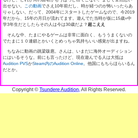
出せない。
この動画
でさえ10年前だし、時が経つのが怖いったらあ
りゃしない。だって、2004年にスタートしたゲームなので、今2019
年だから、15年の月日が流れてます。遊んでた当時が仮に15歳=中
学3年生だとしたらその人は今は30歳だよ？
超こええ
そんな中、たまにやるゲームは非常に面白く、もううまくないの
でたまに１０連鎖とかいくとめっちゃ気持ちいい感覚が出ますね。
ちなみに動画の跳梁跋扈。さんは、いまだに海外オーディション
にはいるそうな。前にも言ったけど、現在遊んでる人は大抵は
Audition PVS
か
Steam内のAudition Online
。他国にもちらほらいるん
だとか。
Copyright ©
Tsundere Audition
, All Rights Reserved.