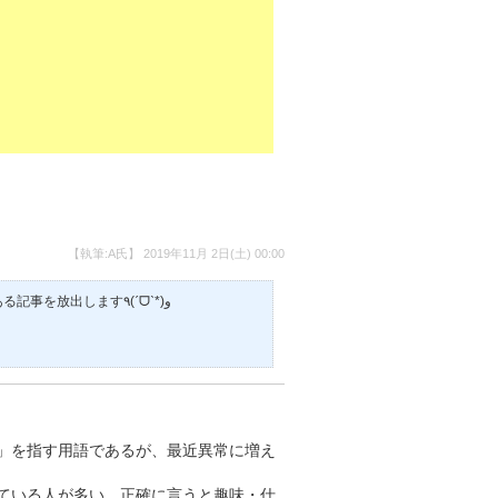
【執筆:A氏】
2019年11月 2日(土) 00:00
しあさんがなかなかとーこーしないので勝手にブログ下書きに書いてある記事を放出します٩(ˊᗜˋ*)و
」を指す用語であるが、最近異常に増え
ている人が多い。正確に言うと趣味・仕