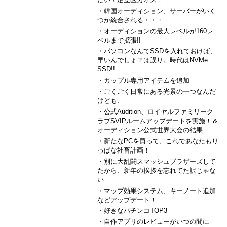
・
韓国オーディション、サーバーがいく
つか統合される・・・
・
オーディションの最大レベルが160レ
ベルまで拡張!!
・
パソコンなんてSSDを入れておけば、
早いんでしょ？は誤り。時代はNVMe
SSD!!
・
カップル専用アイテムを追加
・
ごくごく日常にある光景の一つなんだ
けども、
・
公式Audition、ロイヤルファミリーク
ラブSVIPルームアップデートを実施！＆
オーディション公式世界大会の結果
・
新たなPCを買って、これであなたもり
っぱな社畜計画！
・
別に大乱闘スマッシュブラザーズして
たから、新年の挨拶を忘れてた訳じゃな
い
・
マップ効果システム、キーノート追加
などアップデート！
・
好きなパチンコTOP3
・
自作アプリのレビューがいつの間に