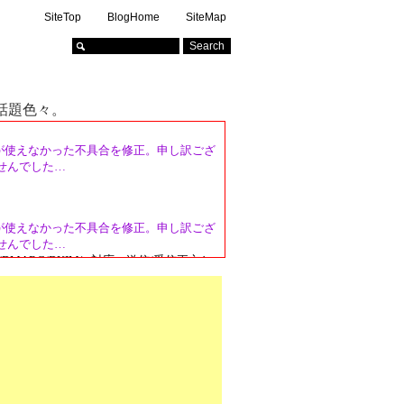
SiteTop
BlogHome
SiteMap
る話題色々。