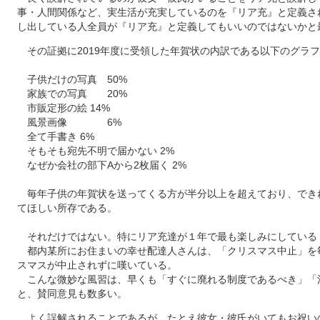
事・人間関係など、実生活が充実しているのを『リア充』と定義さ
し出している人全員が『リア充』と定義してもいいのではないかと
その証拠に2019年度に受領した年賀状の内訳である以下のグラ
子供だけの写真 50%
家族での写真 20%
市販定形の絵 14%
風景画像 6%
全て手書き 6%
そもそも宛先不明で届かない 2%
なぜか会社の部下Aから2枚届く 2%
毎年子供の年賀状を送ってくる方が半分以上を超えており、でき
てほしい所存である。
それだけではない。特にリア充達が１年で最も楽しみにしている
都内某所にお住まいの幸せ配達人さんは、「クリスマス中止」を
スマスが中止されずに嘆いている。
こんな微妙な風習は、早くも「すぐに廃れる制度であるべき」「
と、賛同意見も数多い。
よく誤解されることであるが、たとえ彼女・彼氏がいてもお祝い