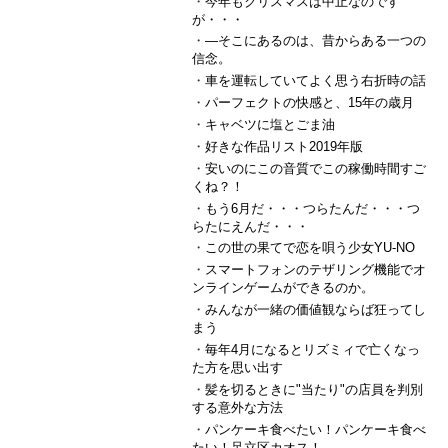
・
今年もクリスマスは中止なのです
が・・・
・
―そこにあるのは、昔からある一つの
信念。
・
車を運転していてよく思う右折時の話
・
パーフェクトの快感と、15年の歳月
・
キャベツに塩とごま油
・
好きな作品リスト2019年版
・
安いのにこの音質でこの稼働時間すご
くね？！
・
もう6月だ・・・つらたんだ・・・つ
らたにえんだ・・・
・
この世の果てで恋を唄う少女YU-NO
・
スマートフォンのテザリング機能でオ
ンラインゲームができるのか。
・
みんなが一緒の価値観ならば狂ってし
まう
・
毎年4月になるとリズミィで亡くなっ
た方を思い出す
・
髪を切るときに"当たり"の店員を判別
する意外な方法
・
パンケーキ食べたい！パンケーキ食べ
たい！足立区カオス！