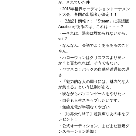
か、されていた件
・
2018年世界オーディショントーナメン
ト大会、各国の出場者が決定！！
・
【追記】朗報？！「Steam」に英語版
Auditionがあるのは、これは・・・？
・
―それは、過去は埋められないから。
vol.2
・
なんなん、会議でよくあるあるのこと
やん。
・
ハローウィンはクリスマスより良い
か？と言われれば、そうでもない。
・
ヤフネコ！パックの自動発送通知の遅
さ
・
「魅力的な人の周りには、魅力的な人
が集まる」という法則がある。
・
寝ながらパソコンゲームをやりたい
・
自分も人生スキップしたいです。
・
無線充電が半端なくやばい
・
【応募受付終了】超貴重なあの本をプ
レゼント！
・
公式オーディション、まだまだ新規ダ
ンスモーション追加！