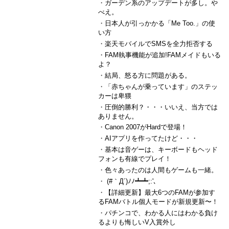
・
ガーデン系のアップデートが多し。や
べえ。
・
日本人が引っかかる「Me Too.」の使
い方
・
楽天モバイルでSMSを全力拒否する
・
FAM執事機能が追加!FAMメイドもいる
よ？
・
結局、怒る方に問題がある。
・
「赤ちゃんが乗っています」のステッ
カーは卑猥
・
圧倒的勝利？・・・いいえ、当方では
ありません。
・
Canon 2007がHardで登場！
・
AIアプリを作ってたけど・・・
・
基本は音ゲーは、キーボードもヘッド
フォンも有線でプレイ！
・
色々あったのは人間もゲームも一緒。
・
(#｀Д´)ﾉﾉ┻┻;:'､
・
【詳細更新】最大6つのFAMが参加す
るFAMバトル個人モードが新規更新〜！
・
パチンコで、わかる人にはわかる負け
るよりも悔しいV入賞外し